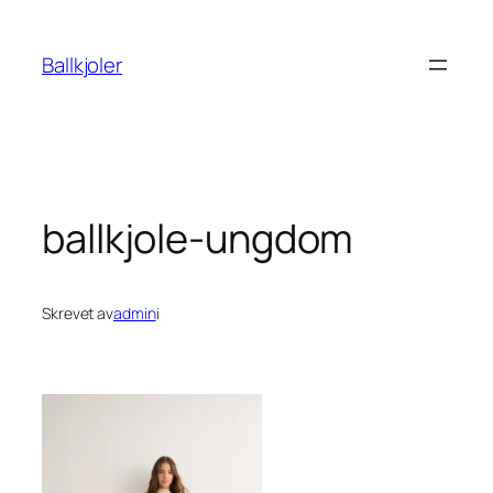
Hopp
til
Ballkjoler
innhold
ballkjole-ungdom
Skrevet av
admin
i