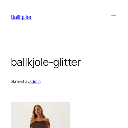
Hopp
til
Ballkjoler
innhold
ballkjole-glitter
Skrevet av
admin
i